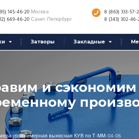
95) 145-46-20
Москва
8 (863) 333-57-
12) 649-46-20
Санкт-Петербург
8 (343) 302-46-
ки
Затворы
Закладные
Ме
авим и сэкономим
ременному произв
мера уровнемерная выносная КУВ по Т-ММ-04-06