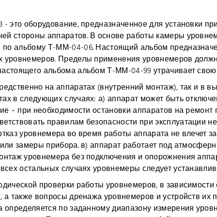
 - это оборудование, предназначенное для установки пр
ей стороны аппаратов. В основе работы камеры уровне
по альбому Т-ММ-04-06. Настоящий альбом предназначе
х уровнемеров. Пределы применения уровнемеров должн
астоящего альбома альбом Т-ММ-04-99 утрачивает свою 
редственно на аппаратах (внутренний монтаж), так и в 
ах в следующих случаях: а) аппарат может быть отключен
ние – при необходимости остановки аппаратов на ремонт 
ветствовать правилам безопасности при эксплуатации н
отказ уровнемера во время работы аппарата не влечет за
 или замеры прибора. в) аппарат работает под атмосфе
онтаж уровнемера без подключения и опорожнения аппар
 всех остальных случаях уровнемеры следует устанавлив
одической проверки работы уровнемеров, в зависимости 
, а также вопросы дренажа уровнемеров и устройств их 
а определяется по заданному диапазону измерения уровн