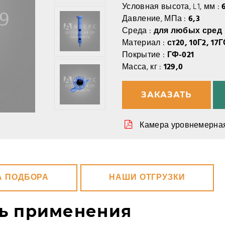
Условная высота, L1, мм :
Давление, МПа :
6,3
Среда :
для любых сред
Материал :
ст20, 10Г2, 17
Покрытие :
ГФ-021
Масса, кг :
129,0
ЗАКАЗАТЬ
Камера уровнемерная
А ПОДБОРА
НАШИ ОТГРУЗКИ
ть применения