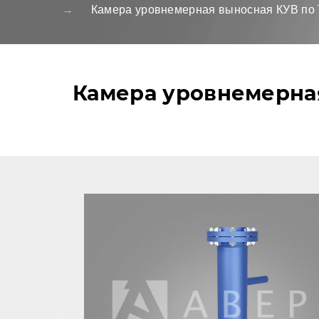
Камера уровнемерная выносная КУВ по 
Камера уровнемерная