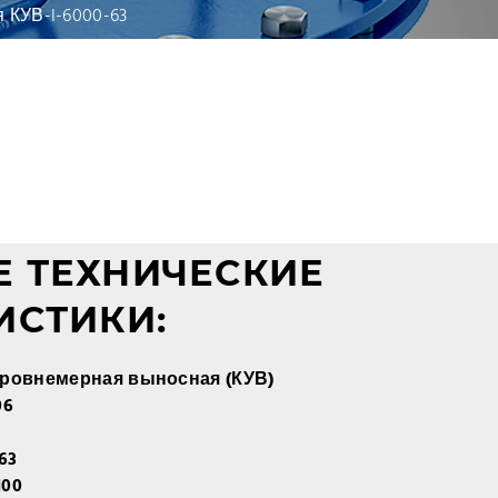
 КУВ-I-6000-63
 ТЕХНИЧЕСКИЕ
ИСТИКИ:
уровнемерная выносная (КУВ)
06
63
100