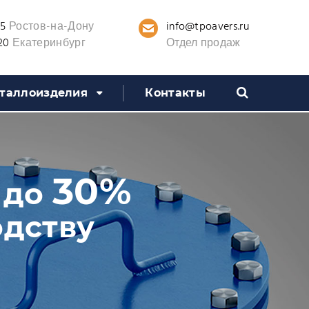
info@tpoavers.ru
25
Ростов-на-Дону
20
Екатеринбург
Отдел продаж
таллоизделия
Контакты
30%
 до
одству