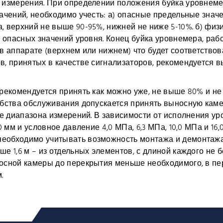
 измерения. При определении положения буйка уровнем
ачений, необходимо учесть: а) опасные предельные знач
 верхний не выше 90-95%, нижней не ниже 5-10%. б) физи
 опасных значений уровня. Конец буйка уровнемера, раб
 аппарате (верхнем или нижнем) что будет соответствов
в, принятых в качестве сигнализаторов, рекомендуется 
рекомендуется принять как можно уже, не выше 80% и не
обства обслуживания допускается принять выносную кам
не диапазона измерений. В зависимости от исполнения 
 мм и условное давление 4,0 МПа, 6,3 МПа, 10,0 МПа и 16
обходимо учитывать возможность монтажа и демонтажа б
1,6 м – из отдельных элементов, с длиной каждого не бо
осной камеры до перекрытия меньше необходимого, в п
.