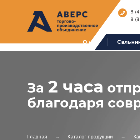
8 (4
8 (8
О нас
Сальни
2 часа
За
отпр
благодаря сов
Главная
Каталог продукции
Ка