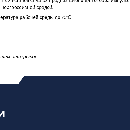
-1-02 Установка 4а-3У предназначено для отбора импуль
 неагрессивной средой.
пература рабочей среды до 70°С.
лением отверстия
И