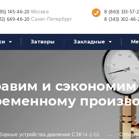
95) 145-46-20
Москва
8 (863) 333-57-
12) 649-46-20
Санкт-Петербург
8 (343) 302-46-
ки
Затворы
Закладные
Ме
авим и сэкономим
ременному произв
борные устройства давления СЗК 14-2-02
Отборно