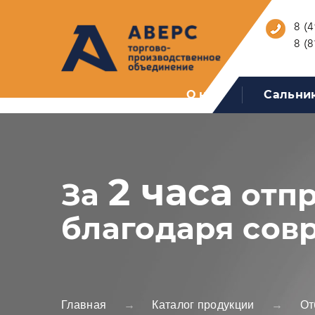
8 (4
8 (8
О нас
Сальни
2 часа
За
отпр
благодаря сов
Главная
Каталог продукции
От