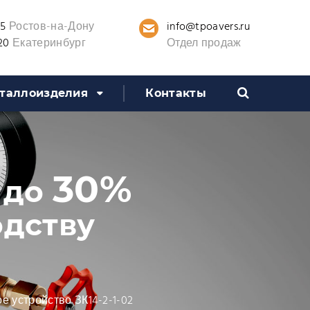
info@tpoavers.ru
25
Ростов-на-Дону
20
Екатеринбург
Отдел продаж
таллоизделия
Контакты
30%
 до
одству
е устройство ЗК14-2-1-02