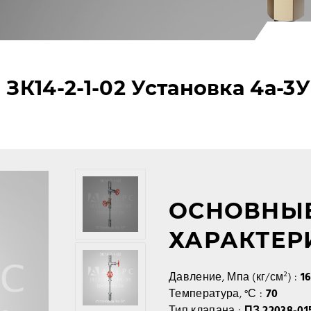
ЗК14-2-1-02 Установка 4а-3У
ОСНОВНЫЕ
ХАРАКТЕР
Давление, Мпа (кг/см²) :
16
Температура, °С :
70