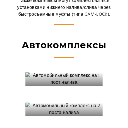
Также комплексы могут комплектоваться
установками нижнего налива/слива через
быстросъемные муфты (типа CAM-LOCK).
Автокомплексы
Автомобильный
комплекс на 1
пост налива
Автомобильный
комплекс на 2
поста налива
Автомобильный
комплекс на 4
Автомобильный
поста налива